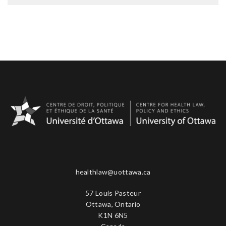
désinstitutionalisation; quelques pratiques
Organisation du système de santé au Québec
Le cours portera principalement sur des questions
hospitalières actuelles comme les mesures de contrôle
(LSSSS)
d'ordre juridique. Toutefois, il sera parfois
(isolement, contentions, substances chimiques) et les
Compétences professionnelles (obligations
utiled'établir les liens et les différences qui existent
électrochocs. Dans un second temps, le droit civil : la
déontologiques)
entre l'éthique et le droit. Dans un premier temps, les
garde en établissement et l'autorisation de soins. Dans
Droits des usagers (LSSSS et responsabilité
principes généraux à la base de la relation médecin-
un troisième temps, le droit criminel : la non-
médicale)
patient serontdiscutés. Par la suite, les problèmes
responsabilité pour cause de trouble mentaux;
Droit pharmaceutique et recherche médicale
spécifiques s'étalant du début à la fin de la vie
l'incapacité à subir son procès; l'automatisme.
Droit de la santé publique
serontabordés. La procréation médicalement assistée,
Finalement : la Commission d’examen et les tribunaux
l'expérimentation, le don d’organe, les soins defin de vie
spécialisés.
seront notamment étudiés.
healthlaw@uottawa.ca
57 Louis Pasteur
Ottawa, Ontario
K1N 6N5